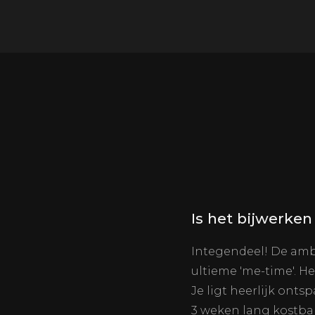
Is het bijwerke
Integendeel! De ambi
ultieme 'me-time'. H
Je ligt heerlijk ont
3 weken lang kostbar