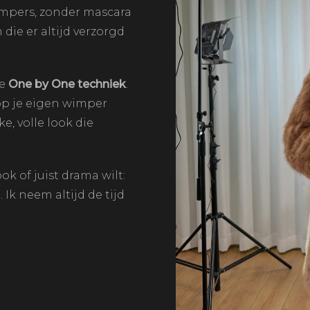
impers, zonder mascara
die er altijd verzorgd
de
One by One techniek
.
 op je eigen wimper
e, volle look die
ook of juist drama wilt:
Ik neem altijd de tijd