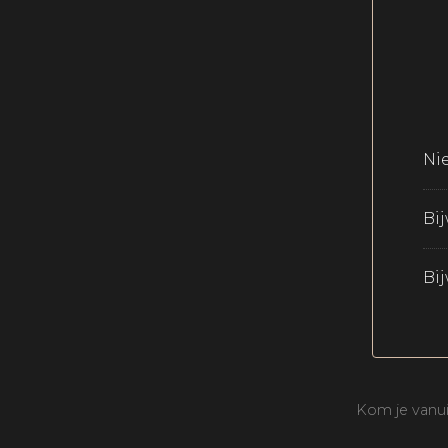
Ni
Bi
Bi
Kom je vanui