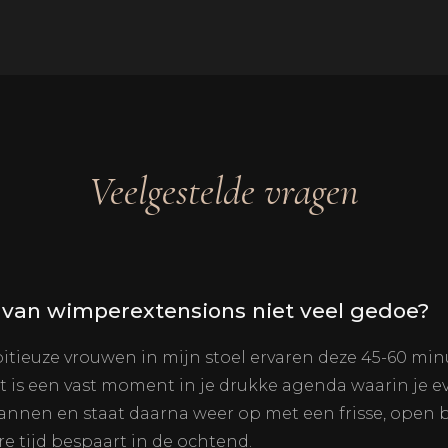
Veelgestelde vragen
n van wimperextensions niet veel gedoe?
tieuze vrouwen in mijn stoel ervaren deze 45-60 minu
et is een vast moment in je drukke agenda waarin je ev
spannen en staat daarna weer op met een frisse, open b
e tijd bespaart in de ochtend.